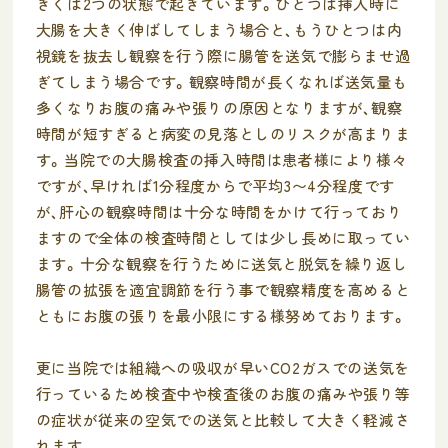
きくは2つの状態で起きています。ひとつは挿入時に
大腸を大きく伸ばしてしまう場合と、もうひとつは内
視鏡を抜去し観察を行う際に腸管を送気で膨らませ過
ぎてしまう場合です。観察時間が長くなれば送気量も
多くなりお腹の痛みや張りの原因となりますが、観察
時間が短すぎると病変の見落としのリスクが高まりま
す。当院での大腸検査の挿入時間は患者様により様々
ですが、早ければ1分程度からで平均3〜4分程度です
が、肝心の観察時間は十分な時間をかけて行っており
ますので全体の検査時間としては少し長めに取ってい
ます。十分な観察を行うために送気と脱気を繰り返し
腸管の拡張を適宜調節を行う事で観察精度を高めると
ともにお腹の張りを最小限にする様努めております。
更に当院では組織への吸収が早いCO2ガスでの送気を
行っているため検査中や検査後のお腹の痛みや張り等
の症状が従来の空気での送気と比較して大きく軽減さ
れます。