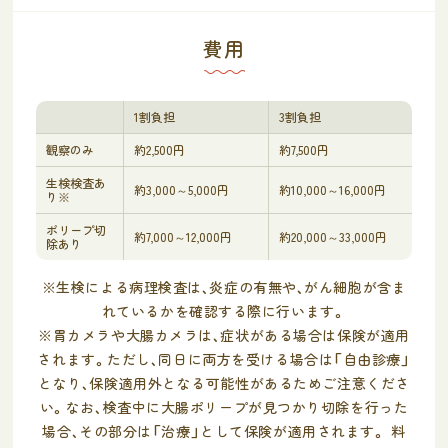
費用
1割負担
3割負担
観察のみ
約2,500円
約7,500円
生検検査あ
約3,000～5,000円
約10,000～16,000円
り※
ポリープ切
約7,000～12,000円
約20,000～33,000円
除あり
※生検による病理検査は、炎症の有無や、がん細胞が含ま
れているかを確認する際に行います。
※胃カメラや大腸カメラは、症状がある場合は保険が適用
されます。ただし、同日に両方を受ける場合は「自由診療」
となり、保険適用外となる可能性があるためご注意くださ
い。なお、検査中に大腸ポリープが見つかり切除を行った
場合、その部分は「治療」として保険が適用されます。 料