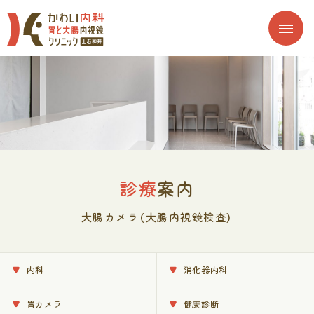
診療
案内
大腸カメラ（大腸内視鏡検査）
内科
消化器内科
胃カメラ
健康診断