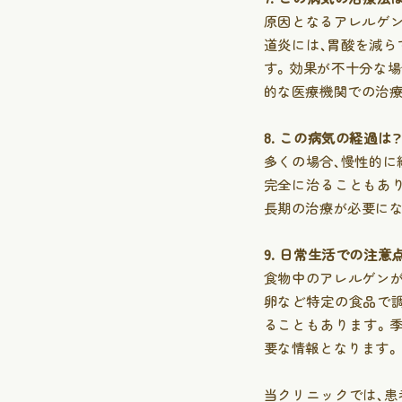
原因となるアレルゲ
初診の方へ
道炎には、胃酸を減ら
症状・疾患か
す。効果が不十分な場
的な医療機関での治療
お知らせ
8. この病気の経過は
採用情報
多くの場合、慢性的に
完全に治ることもあ
長期の治療が必要に
9. 日常生活での注意
食物中のアレルゲン
卵など特定の食品で
ることもあります。
要な情報となります。
当クリニックでは、