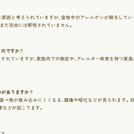
？
な原因と考えられていますが、食物中のアレルゲンが関与してい
まだ完全には解明されていません。
るのですか？
とされていますが、家族内での発症や、アレルギー疾患を持つ家族
のがありますか？
、食べ物が飲み込みにくくなる、腹痛や嘔吐などが見られます。好
診療案内
障害などが起こります。
Tel 03-6904-8475
内科
予防接種
消化器内科
腸内フロー
は？