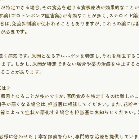
ンが特定できる場合、その食品を避ける食事療法が効果的なことが
胃カメラ
睡眠時無呼
す薬（プロトンポンプ阻害薬）が有効なことが多く、ステロイド
ら探す
大腸カメラ
合は、免疫抑制薬が使われることもありますが、これらの薬には
が必要です。
健康診断
？
ピロリ菌検査
続く病気です。原因となるアレルゲンを特定し、それを除去する
ります。しかし、原因が特定できない場合や薬の治療を中止すると
なることがあります。
点は？
が原因となることが多いですが、原因食品を特定するのは難しいこ
調子が悪くなる場合は、担当医に相談してください。また、花粉や
季節によって症状が悪化する場合も担当医にお知らせください。
患者様に合わせた丁寧な診察を行い、専門的な治療を提供していま