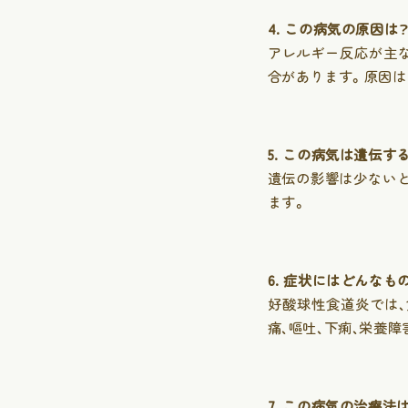
4. この病気の原因は
アレルギー反応が主
合があります。原因は
5. この病気は遺伝す
遺伝の影響は少ない
ます。
6. 症状にはどんなも
好酸球性食道炎では
当院について
痛、嘔吐、下痢、栄養
アクセス
診療時間
7. この病気の治療法