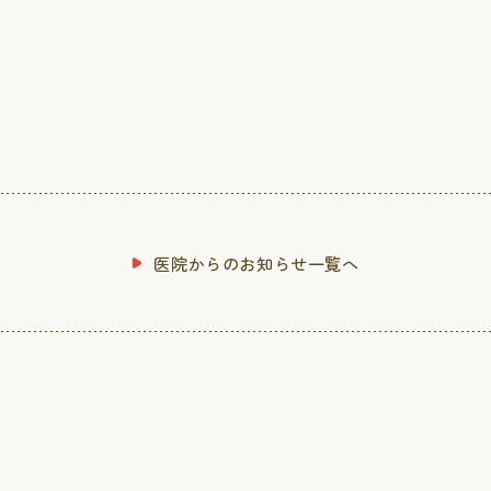
診療案内
Tel 03-6904-8475
内科
予防接種
消化器内科
腸内フロー
胃カメラ
睡眠時無呼
医院からのお知らせ一覧へ
ら探す
大腸カメラ
健康診断
ピロリ菌検査