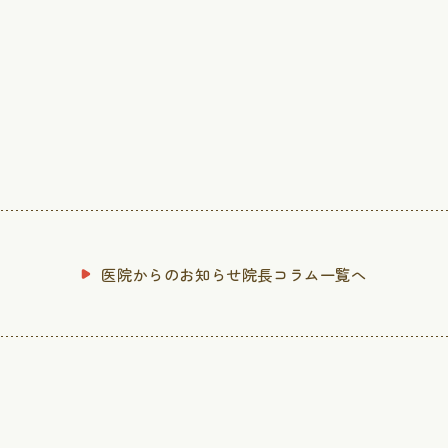
胃カメラ
睡眠時無呼
ら探す
大腸カメラ
健康診断
ピロリ菌検査
医院からのお知らせ院長コラム一覧へ