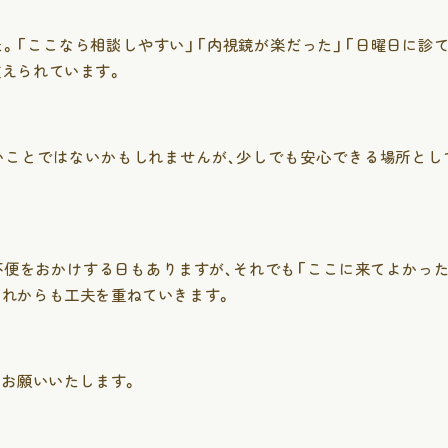
。「ここなら相談しやすい」「内視鏡が楽だった」「日曜日に診
支えられています。
いことではないかもしれませんが、少しでも安心できる場所とし
不便をおかけする日もありますが、それでも「ここに来てよかった
これからも工夫を重ねていきます。
診療案内
Tel 03-6904-8475
くお願いいたします。
内科
予防接種
消化器内科
腸内フロー