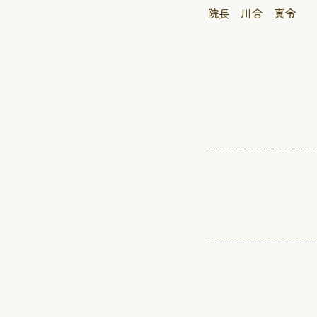
院長 川合 真令
初診の方へ
症状・疾患か
お知らせ
採用情報