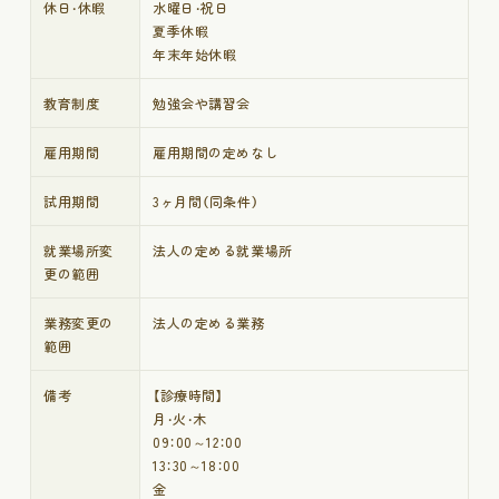
休日・休暇
水曜日・祝日
夏季休暇
年末年始休暇
教育制度
勉強会や講習会
雇用期間
雇用期間の定めなし
試用期間
3ヶ月間（同条件）
就業場所変
法人の定める就業場所
更の範囲
業務変更の
法人の定める業務
範囲
備考
【診療時間】
月・火・木
09：00～12：00
13：30～18：00
金