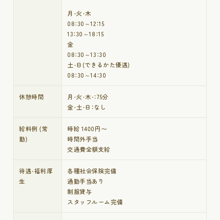
月・火・木
08：30～12：15
13：30～18：15
金
08：30～13：30
土・日(できるかた優遇)
08：30～14：30
休憩時間
月・火・木・：75分
金・土・日：なし
給料例 (常
時給 1400円〜
勤)
時間外手当
交通費全額支給
待遇・福利厚
各種社会保険完備
生
通勤手当あり
制服貸与
スタッフルーム完備