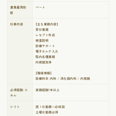
募集雇用形
パート
態
仕事内容
【主な業務内容】
受付業務
レセプト作成
検査説明
診療サポート
電子カルテ入力
院内各種業務
内視鏡洗浄
【職場情報】
診療科目：内科 / 消化器内科 / 内視鏡
必須経験・ス
実務経験1年以上
キル
シフト
週１日勤務〜応相談
土曜日勤務必須